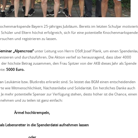
Knochenmarkspende Bayern 25-jähriges Jubiläum. Bereits im letzten Schuljar motiviert
M Schüler und Eltern höchst erfolgreich, sich für eine potentielle Knochenmarkspende
rsuchen und registrieren zu lassen.
Seminar „Alpencross“
unter Leitung von Herrn OStR Josef Plank, um einen Spendenla
nisieren und durchzuführen. Die Aktion verlief so herausragend, dass über 4000
der höchste Betrag zusammen, den Frau Spitzer von der AKB dieses Jahr als Spende
nte:
5000 Euro.
an Leukämie bzw. Blutkrebs erkrankt sind. So leistet das BGM einen entscheidenden
te wie Mitmenschlichkeit, Nächstenliebe und Solidarität. Ein herzliches Danke auch
n. Je mehr potentielle Spenser zur Verfügung stehen, desto höher ist die Chance, einen
nehmen und zu teilen ist ganz einfach:
Ärmel hochkrempeln,
 als Lebensretter in die Spenderdatei aufnehmen lassen
oder