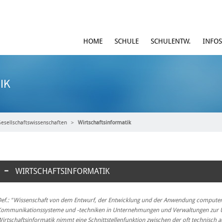
HOME
SCHULE
SCHULENTW.
INFOS
IK
esellschaftswissenschaften
Wirtschaftsinformatik
WIRTSCHAFTSINFORMATIK
ef.: "Wissenschaft von dem Entwurf, der Entwicklung und der Anwendung computer
ommunikationssysteme und -techniken in Unternehmungen und Verwaltungen zur Unt
irtschaftsinformatik nimmt eine Schnittstellenfunktion zwischen der oft technisch 