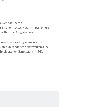
hen Gymnasium mit
 11 unterrichtet. Natürlich besteht die
ine Abiturprüfung abzulegen.
llenkalkulationsprogrammen sowie
 Computers oder von Netzwerken. Eine
technologischen Gymnasium (NTG).