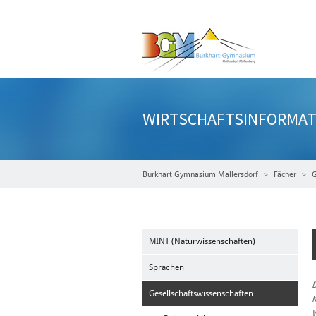
WIRTSCHAFTSINFORMAT
Burkhart Gymnasium Mallersdorf
Fächer
G
MINT (Naturwissenschaften)
Sprachen
D
Gesellschaftswissenschaften
K
W