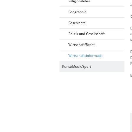
Religionslehre
a
Geographie
Q
Geschichte
D
Politik und Gesellschaft
w
M
Wirtschaft/Recht
D
Wirtschaftsinformatik
D
P
Kunst/Musik/Sport
B