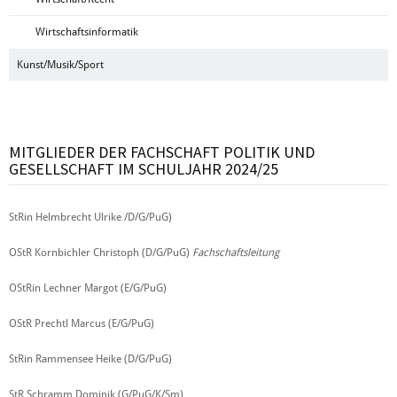
Wirtschaftsinformatik
Kunst/Musik/Sport
MITGLIEDER DER FACHSCHAFT POLITIK UND
GESELLSCHAFT IM SCHULJAHR 2024/25
StRin Helmbrecht Ulrike /D/G/PuG)
OStR Kornbichler Christoph (D/G/PuG)
Fachschaftsleitung
OStRin Lechner Margot (E/G/PuG)
OStR Prechtl Marcus (E/G/PuG)
StRin Rammensee Heike (D/G/PuG)
StR Schramm Dominik (G/PuG/K/Sm)