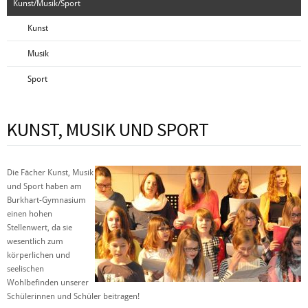
Kunst/Musik/Sport
Kunst
Musik
Sport
KUNST, MUSIK UND SPORT
Die Fächer Kunst, Musik
und Sport haben am
Burkhart-Gymnasium
einen hohen
Stellenwert, da sie
wesentlich zum
körperlichen und
seelischen
Wohlbefinden unserer
Schülerinnen und Schüler beitragen!