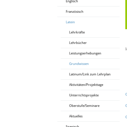
Englisch
Französisch
Latein
Lehrkräfte
Lehrbücher
I
Leistungserhebungen
Grundwissen
Latinum/Link zum Lehrplan
Aktivitäten/Projekttage
G
Unterrichtsprojekte
Oberstufe/Seminare
Aktuelles
G
Spanisch