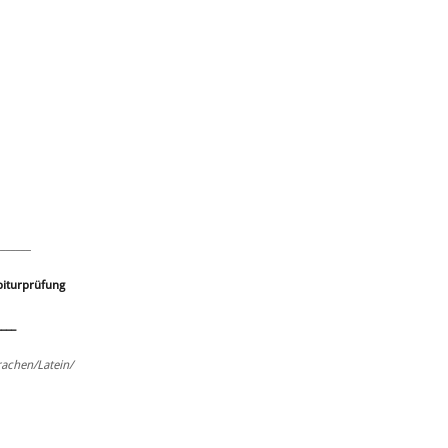
_______
Abiturprüfung
____
rachen/Latein/