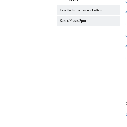
G
Gesellschaftswissenschaften
G
Kunst/Musik/Sport
G
G
G
G
G
k